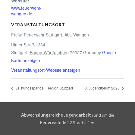
Website:
www.feuerwehr-
wangen.de
VERANSTALTUNGSORT
Freiw. Feuerwehr Stuttgart, Abt. Wangen
Ulmer Straße 334
Stuttgart
,
Baden-Württemberg
70327
Germany
Google
Karte anzeigen
Veranstaltungsort-Website anzeigen
Leistungsspange | Region Stuttgart
3. Jugendforum 2026
Abwechslungsreiche Jugendarbeit
rund um die
Feuerwehr
in 22 Stadtteilen.