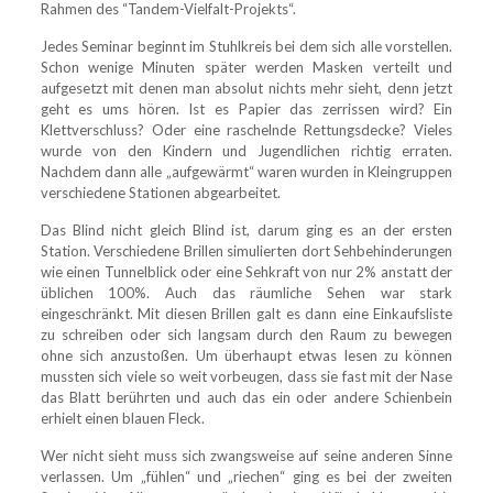
Rahmen des “Tandem-Vielfalt-Projekts“.
Jedes Seminar beginnt im Stuhlkreis bei dem sich alle vorstellen.
Schon wenige Minuten später werden Masken verteilt und
aufgesetzt mit denen man absolut nichts mehr sieht, denn jetzt
geht es ums hören. Ist es Papier das zerrissen wird? Ein
Klettverschluss? Oder eine raschelnde Rettungsdecke? Vieles
wurde von den Kindern und Jugendlichen richtig erraten.
Nachdem dann alle „aufgewärmt“ waren wurden in Kleingruppen
verschiedene Stationen abgearbeitet.
Das Blind nicht gleich Blind ist, darum ging es an der ersten
Station. Verschiedene Brillen simulierten dort Sehbehinderungen
wie einen Tunnelblick oder eine Sehkraft von nur 2% anstatt der
üblichen 100%. Auch das räumliche Sehen war stark
eingeschränkt. Mit diesen Brillen galt es dann eine Einkaufsliste
zu schreiben oder sich langsam durch den Raum zu bewegen
ohne sich anzustoßen. Um überhaupt etwas lesen zu können
mussten sich viele so weit vorbeugen, dass sie fast mit der Nase
das Blatt berührten und auch das ein oder andere Schienbein
erhielt einen blauen Fleck.
Wer nicht sieht muss sich zwangsweise auf seine anderen Sinne
verlassen. Um „fühlen“ und „riechen“ ging es bei der zweiten