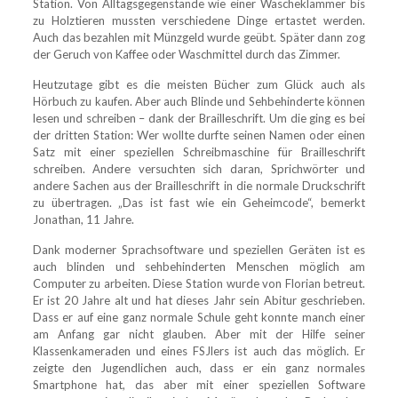
Station. Von Alltagsgegenstände wie einer Wäscheklammer bis
zu Holztieren mussten verschiedene Dinge ertastet werden.
Auch das bezahlen mit Münzgeld wurde geübt. Später dann zog
der Geruch von Kaffee oder Waschmittel durch das Zimmer.
Heutzutage gibt es die meisten Bücher zum Glück auch als
Hörbuch zu kaufen. Aber auch Blinde und Sehbehinderte können
lesen und schreiben – dank der Brailleschrift. Um die ging es bei
der dritten Station: Wer wollte durfte seinen Namen oder einen
Satz mit einer speziellen Schreibmaschine für Brailleschrift
schreiben. Andere versuchten sich daran, Sprichwörter und
andere Sachen aus der Brailleschrift in die normale Druckschrift
zu übertragen. „Das ist fast wie ein Geheimcode“, bemerkt
Jonathan, 11 Jahre.
Dank moderner Sprachsoftware und speziellen Geräten ist es
auch blinden und sehbehinderten Menschen möglich am
Computer zu arbeiten. Diese Station wurde von Florian betreut.
Er ist 20 Jahre alt und hat dieses Jahr sein Abitur geschrieben.
Dass er auf eine ganz normale Schule geht konnte manch einer
am Anfang gar nicht glauben. Aber mit der Hilfe seiner
Klassenkameraden und eines FSJlers ist auch das möglich. Er
zeigte den Jugendlichen auch, dass er ein ganz normales
Smartphone hat, das aber mit einer speziellen Software