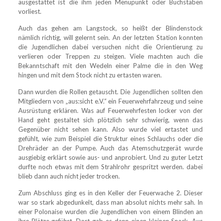
ausgestattet ist die ihm jeden Menüpunkt oder Buchstaben
vorliest.
Auch das gehen am Langstock, so heißt der Blindenstock
nämlich richtig, will gelernt sein. An der letzten Station konnten
die Jugendlichen dabei versuchen nicht die Orientierung zu
verlieren oder Treppen zu steigen. Viele machten auch die
Bekanntschaft mit den Wedeln einer Palme die in den Weg
hingen und mit dem Stock nicht zu ertasten waren.
Dann wurden die Rollen getauscht. Die Jugendlichen sollten den
Mitgliedern von „aus:sicht e.V.“ ein Feuerwehrfahrzeug und seine
Ausrüstung erklären. Was auf Feuerwehrfesten locker von der
Hand geht gestaltet sich plötzlich sehr schwierig, wenn das
Gegenüber nicht sehen kann. Also wurde viel ertastet und
gefühlt, wie zum Beispiel die Struktur eines Schlauchs oder die
Drehräder an der Pumpe. Auch das Atemschutzgerät wurde
ausgiebig erklärt sowie aus- und anprobiert. Und zu guter Letzt
durfte noch etwas mit dem Strahlrohr gespritzt werden. dabei
blieb dann auch nicht jeder trocken.
Zum Abschluss ging es in den Keller der Feuerwache 2. Dieser
war so stark abgedunkelt, dass man absolut nichts mehr sah. In
einer Polonaise wurden die Jugendlichen von einem Blinden an
ihre Plätze geführt. Dort gab es dann einen kleinen Snack. Aus