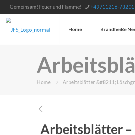
Gemeinsam! Feuer und Flamme!
+49711216-73201
Home
Brandheiße Ne
Arbeitsbl
Home
Arbeitsblätter &#8211; Löschg
Arbeitsblätter 