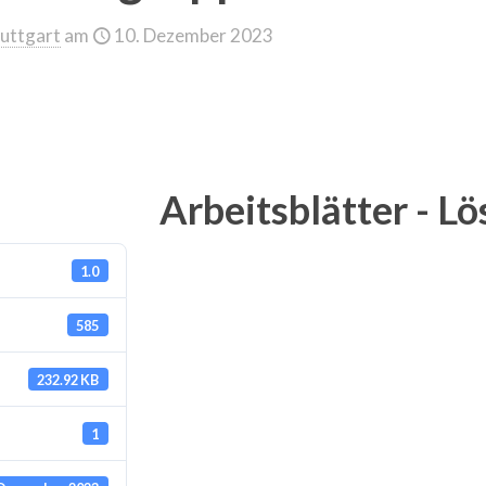
uttgart
am
10. Dezember 2023
Arbeitsblätter - L
1.0
585
232.92 KB
1