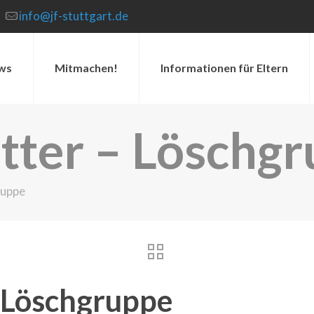
info@jf-stuttgart.de
ws
Mitmachen!
Informationen für Eltern
ätter – Löschg
ruppe
– Löschgruppe