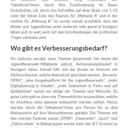
Teilnehmer*innen durch ihre Positionierung im Raum
festzuhalten, z.B. durch das Aufstellen auf einer Skala von 1-10
oder der linken Ecke des Raumes für „Meinung A“ und in der
rechten für „Meinung B“. So wurde schnell ersichtlich, dass die
Kinder und Jugendlichen unter anderem sehr gerne in Stuttgart
leben und so weit auch mit den Entscheidungen der politischen
Träger zufrieden sind.
Wo gibt es Verbesserungsbedarf?
Als nächstes wurden dann Themen gesammelt, bei denen die
Jugendfeuerwehr-Mitglieder jedoch Verbesserungsbedarf in
Stuttgart sehen. Schnell füllt sich der Boden im Sitzkreis mit
Stichwortkarten, welche thematisch geordnet werden. „Besserer
ÖPNV“, „eine Ausgehuniform für die Jugendfeuerwehr“, „mehr
Digitalisierung in Schulen“, „mehr Sauberkeit in Parks und auf
Spielplätzen“ waren nur einige der Themen und Wünsche. Zu
guter Letzt galt es dann vier Themenblöcke auszuwählen, welche
im Anschluss dann genauer beleuchtet werden sollten. Hierzu
wurden durch die Teilnehmer*innen pro Person bis zu drei
Klebepunkte auf ihre Wunschthemen geklebt. Die Themen mit
den meisten Punkten waren „ÖPNV“, „Feuerwehr“, „Sport“ und
„Führerschein“. In Kleingruppen wurde dann der IST-Zustand zu