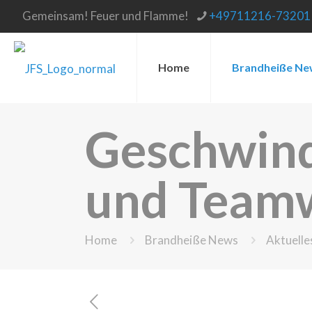
Gemeinsam! Feuer und Flamme!
+49711216-73201
Home
Brandheiße Ne
Geschwindi
und Team
Home
Brandheiße News
Aktuelle