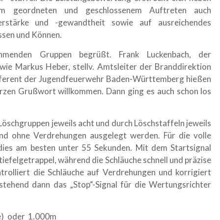
em geordneten und geschlossenem Auftreten auch
erstärke und -gewandtheit sowie auf ausreichendes
ssen und Können.
hmenden Gruppen begrüßt. Frank Luckenbach, der
ie Markus Heber, stellv. Amtsleiter der Branddirektion
referent der Jugendfeuerwehr Baden-Württemberg hießen
kurzen Grußwort willkommen. Dann ging es auch schon los
Löschgruppen jeweils acht und durch Löschstaffeln jeweils
und ohne Verdrehungen ausgelegt werden. Für die volle
dies am besten unter 55 Sekunden. Mit dem Startsignal
iefelgetrappel, während die Schläuche schnell und präzise
trolliert die Schläuche auf Verdrehungen und korrigiert
e stehend dann das „Stop“-Signal für die Wertungsrichter
e) oder 1.000m