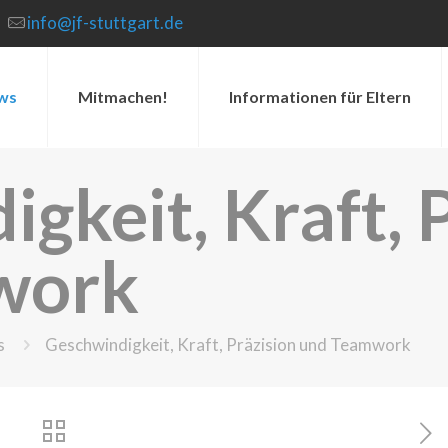
info@jf-stuttgart.de
ws
Mitmachen!
Informationen für Eltern
gkeit, Kraft, 
work
s
Geschwindigkeit, Kraft, Präzision und Teamwork